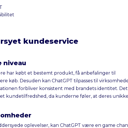
T
bilitet
rsyet kundeservice
e niveau
re har købt et bestemt produkt, få anbefalinger til
igere køb. Desuden kan ChatGPT tilpasses til virksomhed
ikationen forbliver konsistent med brandets identitet. De
øget kundetilfredshed, da kunderne føler, at deres unikk
ksomheder
ræddersyede oplevelser, kan ChatGPT være en game cha