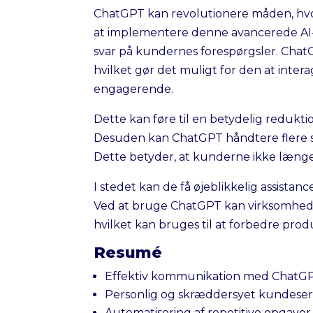
ChatGPT kan revolutionere måden, h
at implementere denne avancerede AI-
svar på kundernes forespørgsler. ChatGP
hvilket gør det muligt for den at inte
engagerende.
Dette kan føre til en betydelig redukt
Desuden kan ChatGPT håndtere flere samt
Dette betyder, at kunderne ikke længere
I stedet kan de få øjeblikkelig assista
Ved at bruge ChatGPT kan virksomhed
hvilket kan bruges til at forbedre prod
Resumé
Effektiv kommunikation med ChatG
Personlig og skræddersyet kundeser
Automatisering af repetitive opgaver