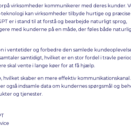
vorpå virksomheder kommunikerer med deres kunder. 
teknologi kan virksomheder tilbyde hurtige og præcise
T er i stand til at forstå og bearbejde naturligt sprog,
ragere med kunderne på en måde, der føles både naturli
ion i ventetider og forbedre den samlede kundeoplevels
aler samtidigt, hvilket er en stor fordel i travle perio
 skal vente i lange køer for at få hjælp.
nce, hvilket skaber en mere effektiv kommunikationskanal.
er også indsamle data om kundernes spørgsmål og beh
ukter og tjenester.
PT
vice