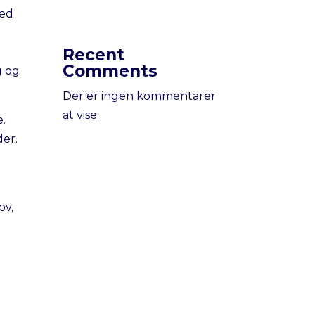
Ved
Recent
Comments
g og
Der er ingen kommentarer
at vise.
e.
der.
ov,