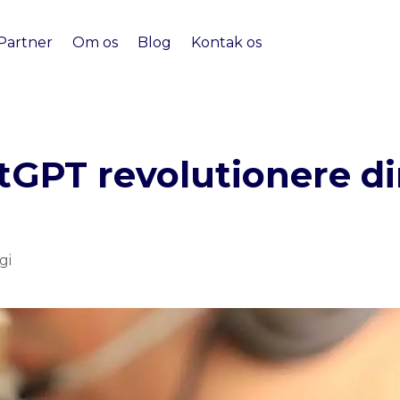
Partner
Om os
Blog
Kontak os
tGPT revolutionere d
gi