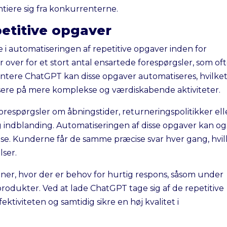
ntiere sig fra konkurrenterne.
etitive opgaver
e i automatiseringen af repetitive opgaver inden for
over for et stort antal ensartede forespørgsler, som of
ntere ChatGPT kan disse opgaver automatiseres, hvilke
kusere på mere komplekse og værdiskabende aktiviteter.
espørgsler om åbningstider, returneringspolitikker ell
indblanding. Automatiseringen af disse opgaver kan og
else. Kunderne får de samme præcise svar hver gang, hvi
lser.
ioner, hvor der er behov for hurtig respons, såsom under
rodukter. Ved at lade ChatGPT tage sig af de repetitive
tiviteten og samtidig sikre en høj kvalitet i