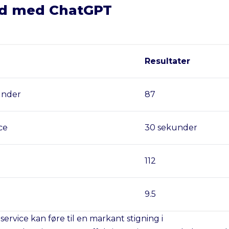
ed med ChatGPT
Resultater
kunder
87
ce
30 sekunder
112
9.5
vice kan føre til en markant stigning i